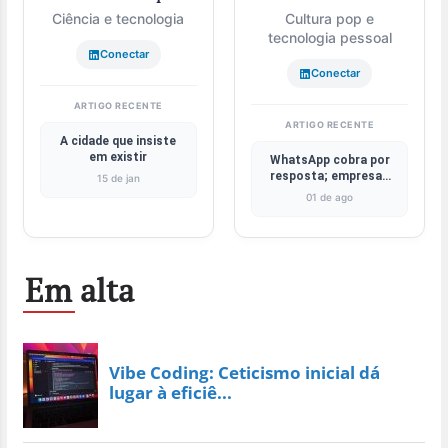
Ciência e tecnologia
Cultura pop e
tecnologia pessoal
Conectar
Conectar
ARTIGO RECENTE
ARTIGO RECENTE
A cidade que insiste
em existir
WhatsApp cobra por
resposta; empresas
15 de jan
buscam apps próprios
01 de ago
e RCS
Em alta