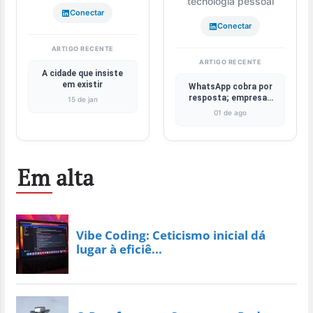
tecnologia pessoal
Conectar
Conectar
ARTIGO RECENTE
ARTIGO RECENTE
A cidade que insiste
em existir
WhatsApp cobra por
resposta; empresas
15 de jan
buscam apps próprios
01 de ago
e RCS
Em alta