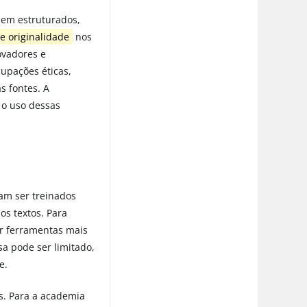
bem estruturados,
de originalidade
nos
novadores e
upações éticas,
s fontes. A
 o uso dessas
am ser treinados
os textos. Para
ar ferramentas mais
a pode ser limitado,
e.
es. Para a academia