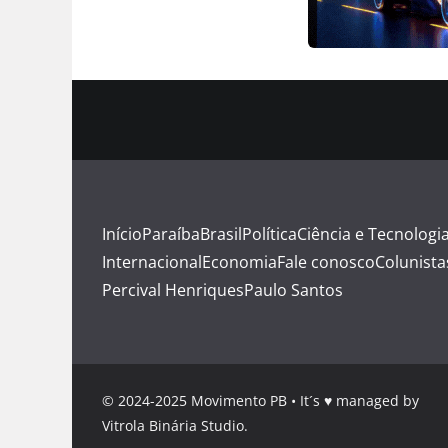
Início
Paraíba
Brasil
Política
Ciência e Tecnologi
Internacional
Economia
Fale conosco
Colunista
Percival Henriques
Paulo Santos
© 2024-2025 Movimento PB • It´s ♥ managed by
Vitrola Binária Studio.