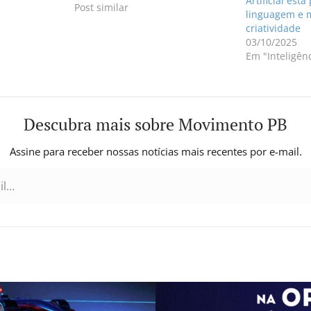
Artificial est
acadêmica. O professor André
Post similar
linguagem e 
Pimentel, da PUC-Rio,
criatividade
desenvolveu o Gotcha GPT, uma
03/10/2025
ferramenta de inteligência
Em "Inteligênci
artificial que identifica e fiscaliza
o uso do ChatGPT e…
Descubra mais sobre Movimento PB
Assine para receber nossas notícias mais recentes por e-mail.