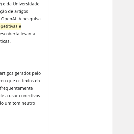
) e da Universidade
ação de artigos
la OpenAI. A pesquisa
petitivas e
escoberta levanta
ticas.
artigos gerados pelo
cou que os textos da
s frequentemente
de a usar conectivos
ndo um tom neutro