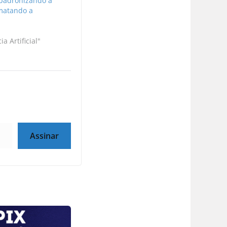
á padronizando a
matando a
a Artificial"
Assinar