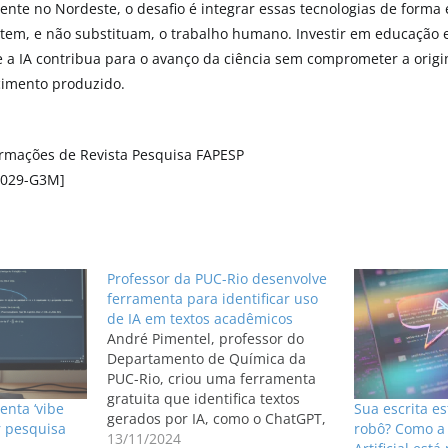
mente no Nordeste, o desafio é integrar essas tecnologias de forma 
em, e não substituam, o trabalho humano. Investir em educação e 
e a IA contribua para o avanço da ciência sem comprometer a origi
imento produzido.
rmações de Revista Pesquisa FAPESP
1029-G3M]
Professor da PUC-Rio desenvolve
ferramenta para identificar uso
de IA em textos acadêmicos
André Pimentel, professor do
Departamento de Química da
PUC-Rio, criou uma ferramenta
gratuita que identifica textos
enta ‘vibe
Sua escrita e
gerados por IA, como o ChatGPT,
r pesquisa
robô? Como a 
auxiliando na integridade
13/11/2024