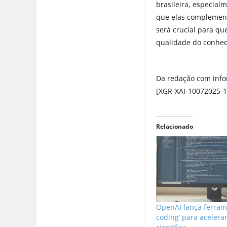
brasileira, especial
que elas complement
será crucial para qu
qualidade do conhec
Da redação com info
[XGR-XAI-10072025-
Relacionado
OpenAI lança ferram
coding’ para acelera