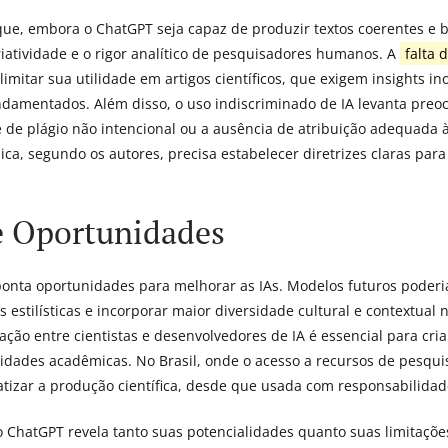
que, embora o ChatGPT seja capaz de produzir textos coerentes e 
criatividade e o rigor analítico de pesquisadores humanos. A
falta 
limitar sua utilidade em artigos científicos, que exigem insights i
amentados. Além disso, o uso indiscriminado de IA levanta preoc
 de plágio não intencional ou a ausência de atribuição adequada à
, segundo os autores, precisa estabelecer diretrizes claras para
e Oportunidades
nta oportunidades para melhorar as IAs. Modelos futuros poderi
s estilísticas e incorporar maior diversidade cultural e contextual n
ração entre cientistas e desenvolvedores de IA é essencial para cri
dades acadêmicas. No Brasil, onde o acesso a recursos de pesquis
tizar a produção científica, desde que usada com responsabilidad
do ChatGPT revela tanto suas potencialidades quanto suas limitaçõ