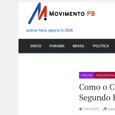
Pular
para
o
conteúdo
quinta-feira, agosto 6, 2026
INÍCIO
PARAÍBA
BRASIL
POLÍTICA
CIÊNCIAS
INTELIGÊNCIA A
Como o Ch
Segundo E
11/07/2025
Edito