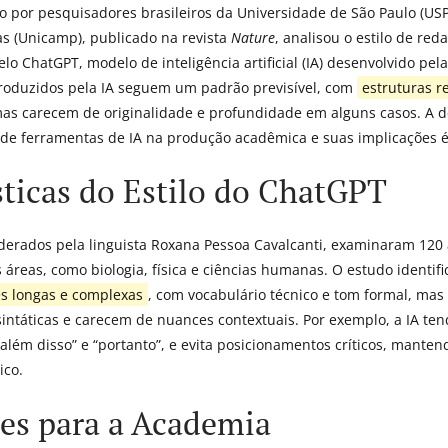
 por pesquisadores brasileiros da Universidade de São Paulo (USP
s (Unicamp), publicado na revista
Nature
, analisou o estilo de red
elo ChatGPT, modelo de inteligência artificial (IA) desenvolvido pe
produzidos pela IA seguem um padrão previsível, com
estruturas re
mas carecem de originalidade e profundidade em alguns casos. A d
 de ferramentas de IA na produção acadêmica e suas implicações é
sticas do Estilo do ChatGPT
derados pela linguista Roxana Pessoa Cavalcanti, examinaram 120 
áreas, como biologia, física e ciências humanas. O estudo identifi
es longas e complexas
, com vocabulário técnico e tom formal, ma
intáticas e carecem de nuances contextuais. Por exemplo, a IA ten
lém disso” e “portanto”, e evita posicionamentos críticos, mante
ico.
es para a Academia