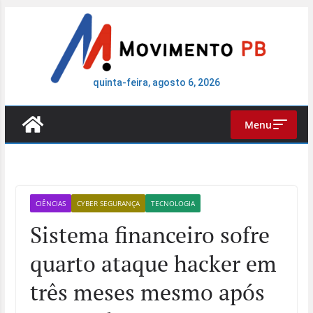
Pular
para
o
conteúdo
quinta-feira, agosto 6, 2026
Menu
CIÊNCIAS
CYBER SEGURANÇA
TECNOLOGIA
Sistema financeiro sofre
quarto ataque hacker em
três meses mesmo após