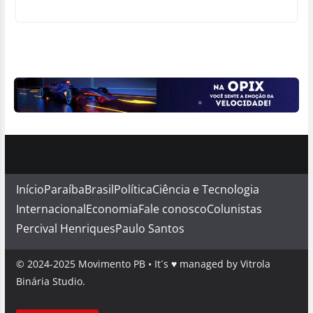
Início
Paraíba
Brasil
Política
Ciência e Tecnologia
Internacional
Economia
Fale conosco
Colunistas
Percival Henriques
Paulo Santos
© 2024-2025 Movimento PB • It´s ♥ managed by Vitrola
Binária Studio.