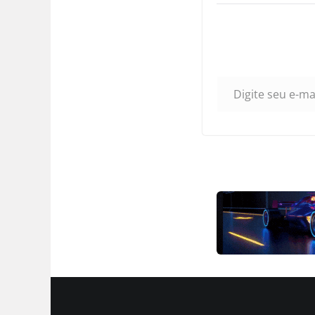
Medical School of Ti
University) O sistema
desenvolvido por eq
Universidade de Tian
Universidade do…
Digite seu e-mail…