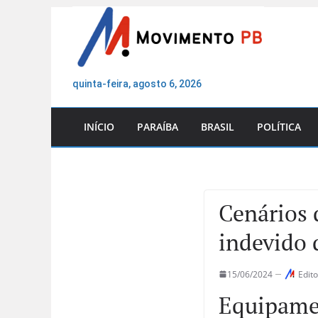
Pular
para
o
conteúdo
quinta-feira, agosto 6, 2026
INÍCIO
PARAÍBA
BRASIL
POLÍTICA
Cenários 
indevido 
15/06/2024
Edito
Equipame