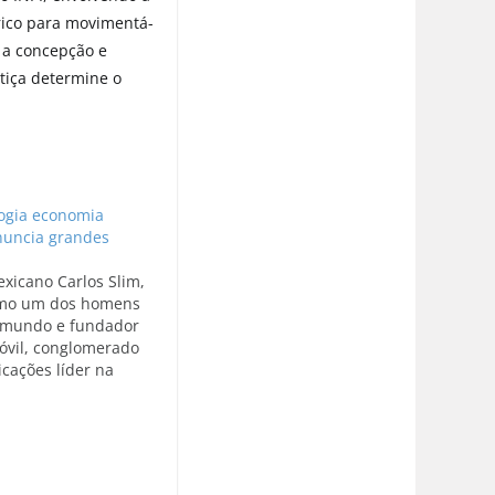
trico para movimentá-
 a concepção e
tiça determine o
logia economia
anuncia grandes
xicano Carlos Slim,
omo um dos homens
o mundo e fundador
óvil, conglomerado
cações líder na
a e controlador da
o no Brasil, foi
 presidente Luiz
 Silva no Palácio do
 sexta-feira (19).