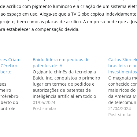
 de acrílico com pigmento luminoso e a criação de um sistema elé
l ao espaço em uso. Alega-se que a TV Globo copiou indevidamente
rojeto, bem como as placas de acrílico. A empresa pede que a Jus
para estabelecer a compensação devida.
eses Criam
Baidu lidera em pedidos de
Carlos Slim e
 Cérebro-
patentes de IA
brasileira e 
Aberto
O gigante chinês da tecnologia
investimentos
Baidu Inc. conquistou o primeiro
O magnata me
ses
lugar em termos de pedidos e
conhecido c
meiro
autorizações de patentes de
mais ricos d
 "cérebro-
inteligência artificial em todo o
da América M
aberto do
país, demonstrando seu
01/05/2024
de telecomuni
ontrole
compromisso inabalável com a
Post similar
América Latin
21/04/2024
elata o
inovação tecnológica para nutrir
operadora Clar
Post similar
gy Daily.
novas forças produtivas de
recebido pelo
ace system.
qualidade. Até o final do ano
Inácio Lula da
account of
passado, o Baidu havia…
Planalto nesta