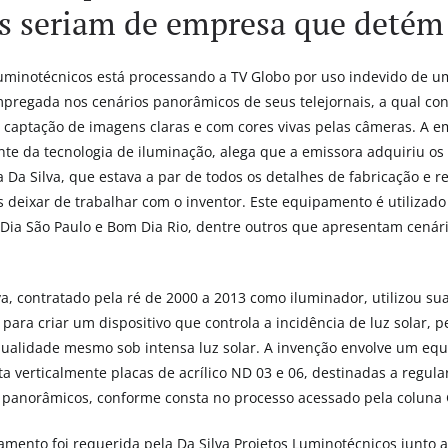
is seriam de empresa que detém
Luminotécnicos está processando a TV Globo por uso indevido de u
pregada nos cenários panorâmicos de seus telejornais, a qual con
a captação de imagens claras e com cores vivas pelas câmeras. A 
nte da tecnologia de iluminação, alega que a emissora adquiriu o
 Da Silva, que estava a par de todos os detalhes de fabricação e r
s deixar de trabalhar com o inventor. Este equipamento é utiliza
 Dia São Paulo e Bom Dia Rio, dentre outros que apresentam cená
lva, contratado pela ré de 2000 a 2013 como iluminador, utilizou su
 para criar um dispositivo que controla a incidência de luz solar, 
qualidade mesmo sob intensa luz solar. A invenção envolve um eq
 verticalmente placas de acrílico ND 03 e 06, destinadas a regular e
s panorâmicos, conforme consta no processo acessado pela coluna
mento foi requerida pela Da Silva Projetos Luminotécnicos junto a