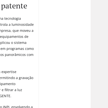
 patente
ma tecnologia
trola a luminosidade
empresa, que moveu a
s equipamentos de
eplicou o sistema
do em programas como
rios panorâmicos com
a expertise
permitindo a gravação
uipamento
 filtrar a luz
 GENTE.
o INPI, envolvendo a