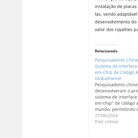
instalação de placas
las, sendo adaptáve
desenvolvimento do p
valor dos royalties 
Relacionado
Pesquisadores Chin
Sistema de Interface
em-Chip de Código 
Globalmente
Pesquisadores chine
desenvolveram o pri
sistema de interface
em-chip" de código 
mundo, permitindo c
mental para robôs, r
27/06/2024
Science and Technolo
Post similar
Brain-on-chip interf
(Photo/From WeChat 