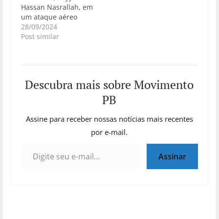
Hassan Nasrallah, em
um ataque aéreo
israelense, afirmando
28/09/2024
que isso fortalecerá a
Post similar
resistência contra
Israel. O grupo
declarou
solidariedade ao
Descubra mais sobre Movimento
Hezbollah e reafirmou
sua intenção de
PB
continuar a luta, ao
lado do Líbano, em
Assine para receber nossas notícias mais recentes
defesa da mesquita
por e-mail.
de Al-Aqsa e…
Digite seu e-mail…
Assinar